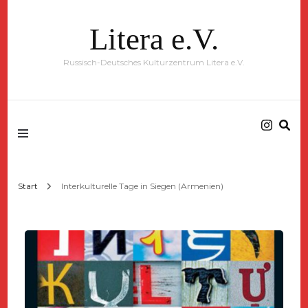
Litera e.V.
Russisch-Deutsches Kulturzentrum Litera e.V.
Start
Interkulturelle Tage in Siegen (Armenien)