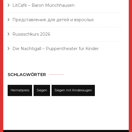
LitCafé – Baron Münchhausen
Представление для детей и взрослых
Russischkurs 2026
Die Nachtigall – Puppentheater für Kinder
SCHLAGWÖRTER
Heimatpreis
Siegen
Siegen mit Kinderaugen