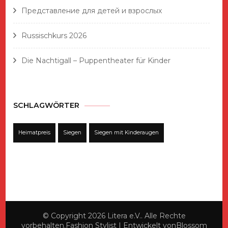
Представление для детей и взрослых
Russischkurs 2026
Die Nachtigall – Puppentheater für Kinder
SCHLAGWÖRTER
Heimatpreis
Siegen
Siegen mit Kinderaugen
© Copyright 2026
Litera e.V.
. Alle Rechte
vorbehalten.
Fashion Stylist | Entwickelt von
Blossom