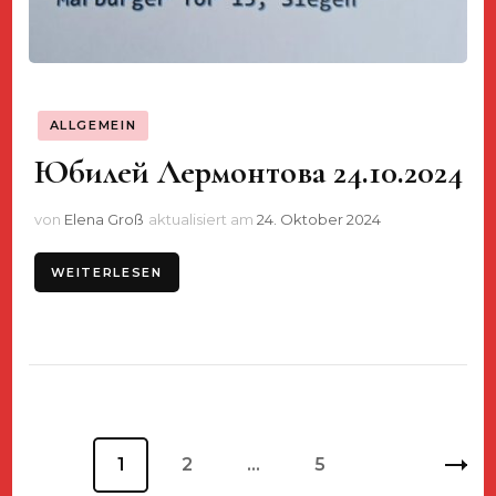
ALLGEMEIN
Юбилей Лермонтова 24.10.2024
von
Elena Groß
aktualisiert am
24. Oktober 2024
WEITERLESEN
Seitennummerierung
Seite
1
Seite
2
…
Seite
5
der