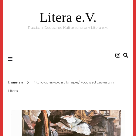
Litera e.V.
Russisch-Deutsches Kulturzentrum Litera e.V.
Главная
Фотоконкурс в Литере/ Fotowettbewerb in
Litera