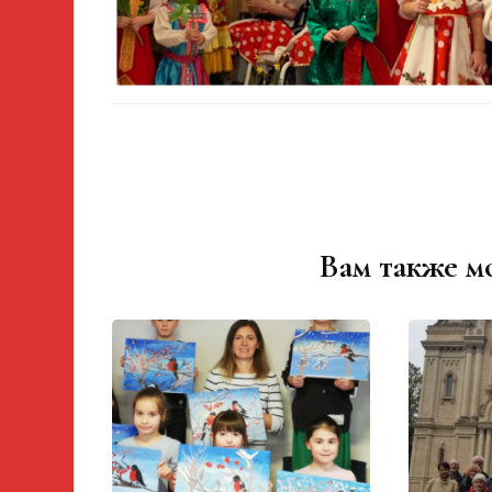
Вам также м
Навигация
по
записям