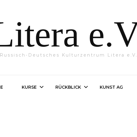
Litera e.V
Russisch-Deutsches Kulturzentrum Litera e.V
NE
KURSE
RÜCKBLICK
KUNST AG
Unsere Kurse
Veranstaltungen
Kurse nach
Presse 2026