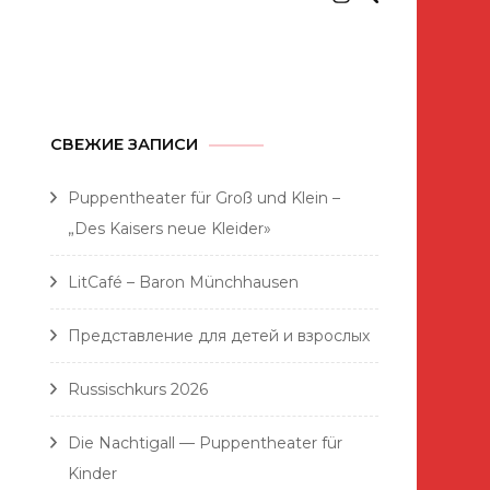
Satzung
Unsere
Bücherneuheiten
СВЕЖИЕ ЗАПИСИ
Bibliothek
Puppentheater für Groß und Klein –
Beitrittserklärung
„Des Kaisers neue Kleider»
Unsere
LitCafé – Baron Münchhausen
Auswandererschicksale:
Wir sind tausendmal
Представление для детей и взрослых
Frühling
Russischkurs 2026
Die Nachtigall — Puppentheater für
Kinder