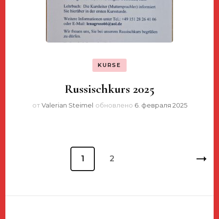
KURSE
Russischkurs 2025
от
Valerian Steimel
обновлено
6. февраля 2025
Пагинация
Страница
1
Страница
2
записей